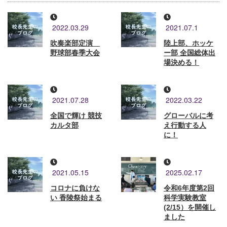
2022.03.29
2021.07.1
吹奏楽部定演
陸上部、ホッケ
野球部春季大会
ー部 全国総体出
場決める！
2021.07.28
2022.03.22
全国で輝け 競技
グローバルに考
カルタ部
え行動する人
に！
2021.05.15
2025.02.17
コロナに負けな
令和6年度第2回
い 香陵祭始まる
科学実験教室
(2/15）を開催し
ました