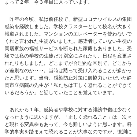
まって２年、今３年目に入っています。
昨年の今頃、私は前任校で、新型コロナウイルスの集団
感染を経験しました。学校クラスターとして校名が大きく
報道されました。マンションのエレベーターを使わないで
くれと言われた生徒がいました。感染者していない生徒の
同居家族の福祉サービスを断られた家庭もありました。受
験では私の学校の生徒だけ別室にされたり、日程を変更さ
れたりもしました。どこまでが合理的な区別で、どこから
が差別なのか････。当時は黙って受け入れることが多かっ
たと思います。当時、感染防止対策に御協力いただいた静
岡市立病院の先生が「私たちは正しく恐れることができて
いるだろうか」と話していたことを覚えています。
あれから１年。感染者や学校に対する誹謗中傷は少なく
なったように思いますが、「正しく恐れること」は、次々
と現れる変異株もあって、今も難しいように思います。科
学的事実を踏まえて恐れることが大事なのですが、憶測に