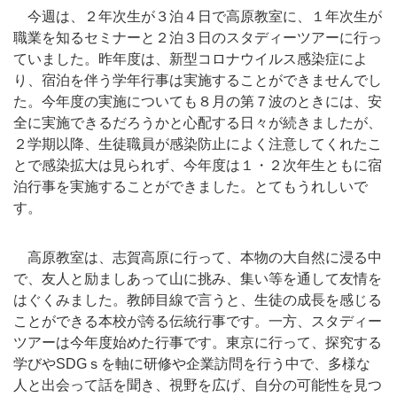
今週は、２年次生が３泊４日で高原教室に、１年次生が
職業を知るセミナーと２泊３日のスタディーツアーに行っ
ていました。昨年度は、新型コロナウイルス感染症によ
り、宿泊を伴う学年行事は実施することができませんでし
た。今年度の実施についても８月の第７波のときには、安
全に実施できるだろうかと心配する日々が続きましたが、
２学期以降、生徒職員が感染防止によく注意してくれたこ
とで感染拡大は見られず、今年度は１・２次年生ともに宿
泊行事を実施することができました。とてもうれしいで
す。
高原教室は、志賀高原に行って、本物の大自然に浸る中
で、友人と励ましあって山に挑み、集い等を通して友情を
はぐくみました。教師目線で言うと、生徒の成長を感じる
ことができる本校が誇る伝統行事です。一方、スタディー
ツアーは今年度始めた行事です。東京に行って、探究する
学びやSDGｓを軸に研修や企業訪問を行う中で、多様な
人と出会って話を聞き、視野を広げ、自分の可能性を見つ