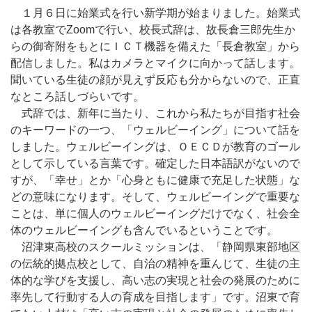
１月６日に始業式を行い新学期が始まりました。始業式
は各教室でZoomで行い、校長式辞は、故長倉三郎先生か
らの御寄附をもとにＩＣＴ機器を備えた「長倉教室」から
配信しました。私はカメラとマイクに向かって話します。
聞いている生徒の顔が見えず反応も分からないので、正直
なところ話しづらいです。
式辞では、新年に当たり、これから私たちが目指す社会
のキーワードの一つ、「ウェルビーイング」について話を
しました。ウェルビーイングは、ＯＥＣＤが教育のゴール
として示している言葉です。確定した日本語訳がないので
すが、「幸せ」とか「心身ともに健康で充足した状態」な
どの意味になります。そして、ウェルビーイングで重要な
ことは、単に個人のウェルビーイングだけでなく、社会全
体のウェルビーイングも含んでいるということです。
沼津東高校のスクールミッションは、「静岡県東部地区
の伝統的拠点校として、自治の精神を重んじて、生徒の主
体的な学びを支援し、高い志の実現と社会の発展のために
率先して行動する人の育成を目指します」です。沼東で育