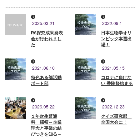
2025.03.21
2022.09.1
R6探究成果発表
日本生物学オリ
会が行われまし
ンピック本選出
た
場！
2021.06.10
2021.05.15
特色ある部活動
コロナに負けな
ボート部
い 香陵祭始まる
2026.05.22
2022.12.23
１年次生普通
クイズ研究部
科 揺籃～企業
全国大会に！
理念と事業の結
びつきを知る～