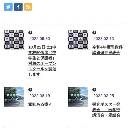
2022.09.30
2023.02.13
10月22日(土)中
令和4年度理数科
学校関係者（中
課題研究発表会
学生と保護者）
対象のオープン
スクールを開催
します
2022.08.19
2022.02.25
意味ある樹々
探究ポスター発
表会 医学部
講演会・座談会