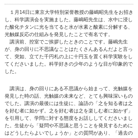
１月14日に東京大学特別栄誉教授の藤嶋昭先生をお招き
し、科学講演会を実施ました。藤嶋昭先生は、水中に浸し
た酸化チタンに光を当てると水が水素と酸素に分解する、
光触媒反応の仕組みを発見したことで有名です。
講演前、控室でご挨拶したときのことです。藤嶋先生
が、身の回りに不思議なことはたくさんあるんだよと言っ
て、突如、立てた千円札の上に十円玉を置く科学実験をし
てくださいました。科学好きの少年のような目が印象的で
した。
講演は、身の回りにある不思議から始まって、光触媒を
発見した時の話、光触媒の未来など、とても興味深いもの
でした。講演の最後には生徒に、論語の「之を知る者は之
を好む者に如かず。之を好む者は之を楽しむ者に如かず」
を引用して、学問に対する態度をお話ししてくださいまし
た。生徒から「疑問や不思議と思うことを発見するために
はどうしたらよいでしょうか」との質問があり、「過去の