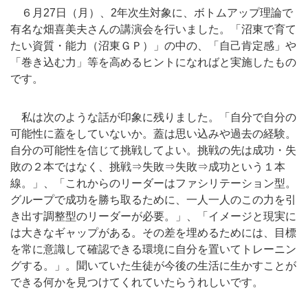
６月27日（月）、2年次生対象に、ボトムアップ理論で
有名な畑喜美夫さんの講演会を行いました。「沼東で育て
たい資質・能力（沼東ＧＰ）」の中の、「自己肯定感」や
「巻き込む力」等を高めるヒントになればと実施したもの
です。
私は次のような話が印象に残りました。
「自分で自分の
可能性に蓋をしていないか。蓋は思い込みや過去の経験。
自分の可能性を信じて挑戦してよい。挑戦の先は成功・失
敗の２本ではなく、挑戦⇒失敗⇒失敗⇒成功という１本
線。」、「これからのリーダーはファシリテーション型。
グループで成功を勝ち取るために、一人一人のこの力を引
き出す調整型のリーダーが必要。」、「イメージと現実に
は大きなギャップがある。その差を埋めるためには、目標
を常に意識して確認できる環境に自分を置いてトレーニン
グする。」。聞いていた生徒が今後の生活に生かすことが
できる何かを見つけてくれていたらうれしいです。