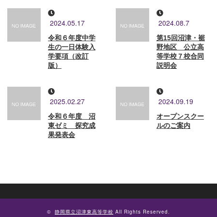
2024.05.17
2024.08.7
令和６年度中学
第15回沼津・裾
生の一日体験入
野地区 公立高
学要項（改訂
等学校７校合同
版）
説明会
2025.02.27
2024.09.19
令和６年度 沼
オープンスクー
東ゼミ 探究成
ルのご案内
果発表会
©
静岡県立沼津東高等学校
All Rights Reserved.