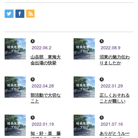
2022.06.2
2022.08.9
山岳部 東海大
沼東の魅力伝わ
会出場の快挙
りましたか
2022.04.28
2022.01.29
部活動で大切な
正しくおそれる
こと
ことが難しい
2022.01.19
2021.07.16
知・好・楽 藤
ありがとうルー