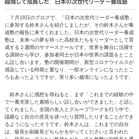
越境して成長した 日本の次世代リーダー養成塾
７月18日のブログで、「日本の次世代リーダー養成塾」
に参加する鈴木さんを紹介しましたが、その鈴木さんが養
成塾の報告に来てくれました。
日本の次世代リーダー養成
塾は、未来への夢を持った高校生たちをリーダーとして育
成する２週間のサマースクールです。世界を舞台に活躍す
る講師から学び、参加者同士が日本や世界の課題をとこと
ん話し合います。塾の開催期間が、新型コロナウイルスが
感染している時期と重なり、一部オンラインになったとこ
ろもあったようですが、実り多い越境になったようです。
鈴木さんに感想を尋ねると、まず「これまでの経験の中
で一番充実した素晴らしい話し合いができました」と話し
てくれました。全国の友人とグループワークを行う中で、
躊躇なく自分の意見を述べたり質問したりすることができ
るようになったそうです。鈴木さんは、これまでの自分
は、級長か副級長どちらかをやってくださいと言われた