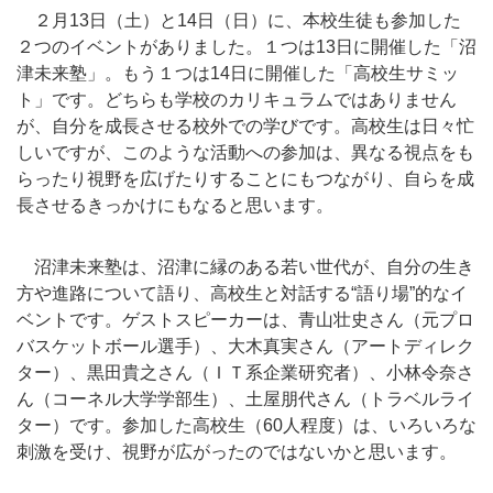
２月13日（土）と14日（日）に、本校生徒も参加した
２つのイベントがありました。１つは13日に開催した「沼
津未来塾」。もう１つは14日に開催した「高校生サミッ
ト」です。どちらも学校のカリキュラムではありません
が、自分を成長させる校外での学びです。高校生は日々忙
しいですが、このような活動への参加は、異なる視点をも
らったり視野を広げたりすることにもつながり、自らを成
長させるきっかけにもなると思います。
沼津未来塾は、沼津に縁のある若い世代が、自分の生き
方や進路について語り、高校生と対話する“語り場”的なイ
ベントです。ゲストスピーカーは、青山壮史さん（元プロ
バスケットボール選手）、大木真実さん（アートディレク
ター）、黒田貴之さん（ＩＴ系企業研究者）、小林令奈さ
ん（コーネル大学学部生）、土屋朋代さん（トラベルライ
ター）です。参加した高校生（60人程度）は、いろいろな
刺激を受け、視野が広がったのではないかと思います。