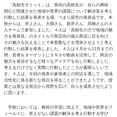
「高校生サミット」は、県内の高校生が、自らの興味・
関心と関連させた地域や世界の課題について解決策を考え
行動した結果を発表する場、つまり探究の発表会です。本
校からは、井上さん、大畑さん、新井さん、髙橋さんの４
人チームで参加しました。４人は「高校生の力で地域の魅
力を再発見」のタイトルで商店街の個人商店に目を向け、
その魅力を伝えることで来客数などを増加させようと考え
行動した結果を発表しました。４人は４月から11月までの
間、若者をターゲットにＳＮＳや動画を活用して、商店の
魅力を発信するなど様々なアイデアを出し行動しました。
考えるだけでなく実際に行動したところが素晴らしいで
す。４人は、今回の発表や参加者との対話を通して、地域
活性化に係る新たな視点を得ることができたようです。授
業とは異なる視点から視野を広げ、自らを成長させたよう
に思います。
学校においては、教科の学習に加えて、地域や世界をフ
ィールドに、答えがない課題の解決を考え行動する学び