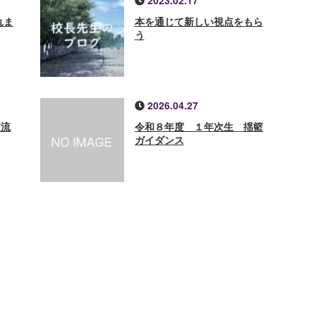
2023.02.17
れま
本を通じて新しい視点をもら
う
2026.04.27
交流
令和８年度 １年次生 揺籃
ガイダンス