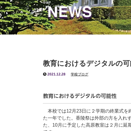
NEWS
教育におけるデジタルの可
2021.12.28
学校ブログ
教育におけるデジタルの可能性
本校では12月23日に２学期の終業式を
た一年でした。香陵祭は外部の方を入れ
た、10月に予定した高原教室は２月に延