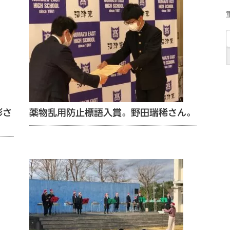
彰さ
薬物乱用防止標語入賞。野田瑞稀さん。