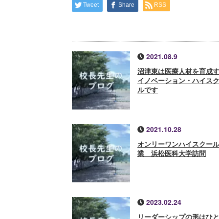
Tweet
Share
RSS
2021.08.9
沼津東は医療人材を育成
イノベーション・ハイス
ルです
2021.10.28
オンリーワンハイスクー
業 浜松医科大学訪問
2023.02.24
リーダーシップの形はひ