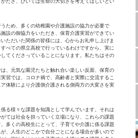
りがたさ、ひいては生命の大切さを考えてほしいとい
うため、多くの幼稚園や介護施設の協力が必要で
係施設の御協力をいただき、保育介護実習ができてい
力いただいた関係の皆様には、心からお礼申し上げま
、すべての県立高校で行っているわけですから、実に
かしてくださっていることになります。私たちはその
は、元気な園児たちと触れ合い楽しい反面、保育の
護実習では、コロナ禍で、高齢者と実際に交流するこ
ニア体験により介護側介護される側両方の大変さを実
係る様々な課題を知識として学んでいます。それは
やがては社会を担っていく立場になり、これらの課題
す。多くの高校生にとって、子育てや介護に係る課題
んが、人生のどこかで自分ごとになる場合が多いので