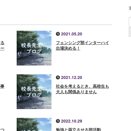
2021.05.20
する
フェンシング部インターハイ
クー
出場決める！
2021.12.20
ル事
社会を考えるとき、高校生も
大人も関係ありません
2022.10.29
とつ
勉強と両立させる部活動