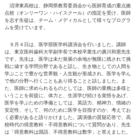
沼津東高校は、静岡県教育委員会から医師育成の重点拠
点校（オンリーワン・ハイスクール）の指定を受け、医師
を志す生徒は、チーム・メディカルとして様々なプログラ
ムを受けています。
９月４日は、医学部医学科講演会を行いました。講師
は、東京医科歯科大学副学長で本校卒業生の廣川和憲先生
です。先生は、医学は未だ発展の余地が無限に残されて挑
戦に値する学問分野であると話し、生き物としての人間を
学ぶことで豊かな世界観・人生観が形成され、医学を学ん
で他の分野へ行くこともあり得ることと話しました。ま
た、医師に求められるものとしては、医師の業務は多様と
いうことを前提に、体力と、生涯学び続ける覚悟をあげ、
医学を学ぶための準備としては、英語力、精神力、情緒の
安定性、そして、何のために医学を目指すのか、考えてお
く必要があると語りかけました。講演後の質疑応答で、高
校時代の得意教科・不得意教科について質問があり、先生
は「得意教科は国語、不得意教科は数学」と答えました。