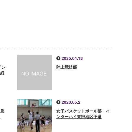
2025.04.18
イン
陸上競技部
最終
2023.05.2
ス及
女子バスケットボール部 イ
て
ンターハイ東部地区予選