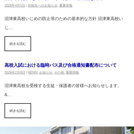
2026年4月1日
|
在校生へのお知らせ
,
重要情報
沼津東高校いじめの防止等のための基本的な方針 沼津東高校い
じ…
続きを読む
高校入試における臨時バス及び合格通知書配布について
2026年2月9日
|
NEWS
,
お知らせ
,
その他
,
重要情報
沼津東高校を受検する生徒・保護者の皆様へお知らせします。
&…
続きを読む