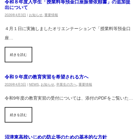
令和８年度入学生「授業料等預金口座振替依頼書」の追加提
出について
2026年4月3日
|
お知らせ
,
重要情報
４月１日に実施しましたオリエンテーションで「授業料等預金口
座…
続きを読む
令和９年度の教育実習を希望される方へ
2026年4月3日
|
NEWS
,
お知らせ
,
卒業生の方へ
,
重要情報
令和9年度の教育実習の受付については、添付のPDFをご覧いた…
続きを読む
沼津東高校いじめの防止等のための基本的な方針