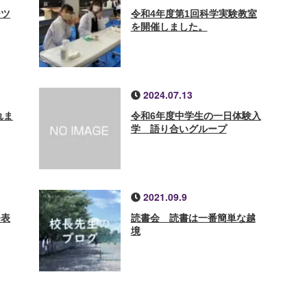
ーツ
令和4年度第1回科学実験教室
を開催しました。
2024.07.13
れま
令和6年度中学生の一日体験入
学 語り合いグループ
2021.09.9
発表
読書会 読書は一番簡単な越
境