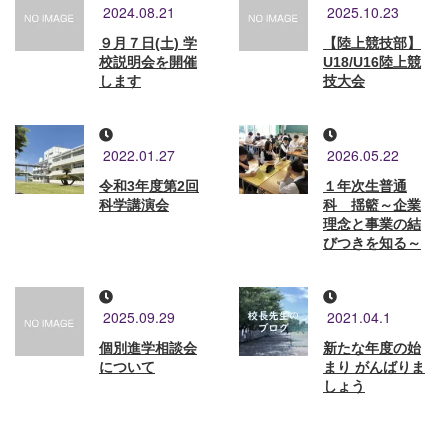
2024.08.21
2025.10.23
９月７日(土) 学
【陸上競技部】
校説明会を開催
U18/U16陸上競
します
技大会
2022.01.27
2026.05.22
令和3年度第2回
１年次生普通
科学講演会
科 揺籃～企業
理念と事業の結
びつきを知る～
2025.09.29
2021.04.1
個別進学相談会
新たな年度の始
について
まり がんばりま
しょう