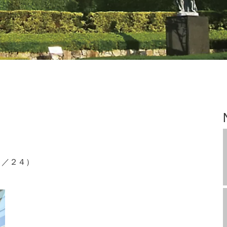
８／２４）