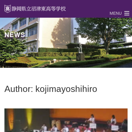
MENU
NEWS
Author:
kojimayoshihiro