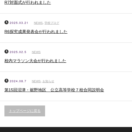
R7対面式が行われました
2025.03.21
NEWS
,
学校ブログ
R6探究成果発表会が行われました
2025.02.5
NEWS
校内マラソン大会が行われました
2024.08.7
NEWS
,
お知らせ
第15回沼津・裾野地区 公立高等学校７校合同説明会
トップページに戻る