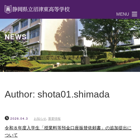
MENU
NEWS
Author:
shota01.shimada
2026.04.3
お知らせ
,
重要情報
令和８年度入学生「授業料等預金口座振替依頼書」の追加提出に
ついて