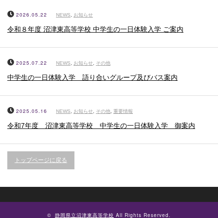
2026.05.22
NEWS
,
お知らせ
令和８年度 沼津東高等学校 中学生の一日体験入学 ご案内
2025.07.22
NEWS
,
お知らせ
,
その他
中学生の一日体験入学 語り合いグループ及びバス案内
2025.05.16
NEWS
,
お知らせ
,
その他
,
重要情報
令和7年度 沼津東高等学校 中学生の一日体験入学 御案内
トップページに戻る
©
静岡県立沼津東高等学校
All Rights Reserved.