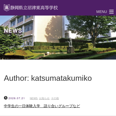
MENU
NEWS
Author:
katsumatakumiko
2026.07.21
NEWS
,
お知らせ
,
その他
中学生の一日体験入学 語り合いグループなど