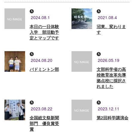
2024.08.1
2021.08.4
本日の一日体験
沼東、変わりま
入学 部活動予
す
定とマップです
2024.08.20
2026.05.19
バドミントン部
文部科学省の高
校教育改革先導
拠点校に採択さ
れました
2023.08.22
2023.12.11
全国総文祭新聞
第2回科学講演会
部門 優良賞受
賞