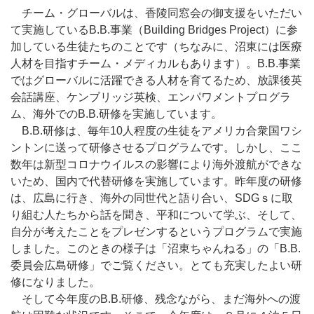
チーム・グローバルは、香陵同窓会の御支援をいただい
て実施しているB.B.事業（Building Bridges Project）に参
加している生徒たちのことです（ちなみに、沼東には医療
人材を目指すチーム・メディカルもあります）。B.B.事業
ではグローバルに活躍できる人材を育てるため、放課後英
会話講座、ケンブリッジ英検、エンパワメントプログラ
ム、海外でのB.B.研修を実施しています。
B.B.研修は、毎年10人程度の生徒をアメリカ合衆国ワシ
ントンに送って研修させるプログラムです。しかし、ここ
数年は新型コロナウイルスの影響により海外渡航ができな
いため、国内で代替研修を実施しています。昨年度の研修
は、広島に行き、海外の同世代と語り合い、SDGｓに取
り組む人たちから話を聞き、平和について学ぶ、そして、
自分が考えたことをプレゼンするというプログラムで実施
しました。このときの様子は「沼東ちゃんねる」の「B.B.
委員会広島研修」でご覧ください。とても充実したよい研
修になりました。
そして今年度のB.B.研修、残念ながら、まだ海外への渡