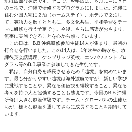
航は困難な状況です。そこで、今年度は、８月に４泊５日
の日程で、沖縄で研修するプログラムにしました。沖縄に
住む外国人宅に２泊（ホームステイ）、ホテルで２泊し
て、英語力を磨くとともに、多文化共生、平和学習をテー
マに研修を行う予定です。今後、さらに感染がおさまり、
無事に実施できることを心から願っています。
この日は、B.B.沖縄研修参加生徒14人が集まり、最初の
打合せを行いました。この14人は、1年次生の時から、放
課後英会話講座、ケンブリッジ英検、エンパワメントプロ
グラム等のB.B.事業に参加してきた生徒です。
私は、自分自身を成長させるため「越境」を勧めていま
す。最も分かりやすい越境は海外渡航ですが、新しい学び
に挑戦することや、異なる価値観を経験すること、異なる
考えを持つ人と協働することも越境です。今回のB.B.沖縄
研修は大きな越境体験です。チーム・グローバルの生徒た
ちが、様々な越境を通してさらに成長することを期待して
います。