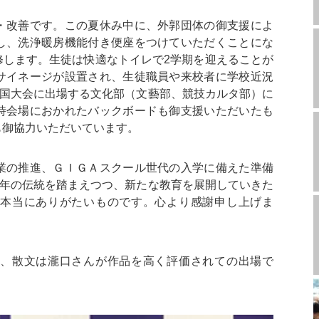
・改善です。この夏休み中に、外郭団体の御支援によ
し、洗浄暖房機能付き便座をつけていただくことにな
修します。生徒は快適なトイレで2学期を迎えることが
サイネージが設置され、生徒職員や来校者に学校近況
全国大会に出場する文化部（文藝部、競技カルタ部）に
時会場におかれたバックボードも御支援いただいたも
も御協力いただいています。
業の推進、ＧＩＧＡスクール世代の入学に備えた準備
0年の伝統を踏まえつつ、新たな教育を展開していきた
本当にありがたいものです。心より感謝申し上げま
、散文は瀧口さんが作品を高く評価されての出場で