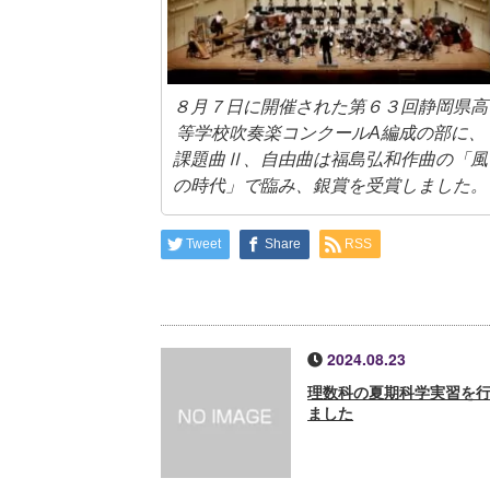
８月７日に開催された第６３回静岡県高
等学校吹奏楽コンクールA編成の部に、
課題曲Ⅱ、自由曲は福島弘和作曲の「風
の時代」で臨み、銀賞を受賞しました。
Tweet
Share
RSS
2024.08.23
理数科の夏期科学実習を
ました