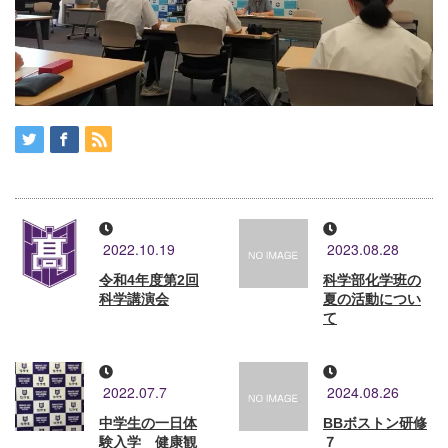
2022.10.19
2023.08.28
令和4年度第2回
科学部化学班の
科学講演会
夏の活動につい
て
2022.07.7
2024.08.26
中学生の一日体
BBボストン研修
験入学 健康観
７