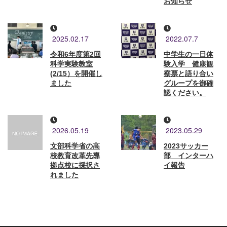
お知らせ
2025.02.17
2022.07.7
令和6年度第2回
中学生の一日体
科学実験教室
験入学 健康観
(2/15）を開催し
察票と語り合い
ました
グループを御確
認ください。
2026.05.19
2023.05.29
文部科学省の高
2023サッカー
校教育改革先導
部 インターハ
拠点校に採択さ
イ報告
れました