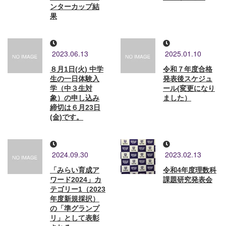
ンターカップ結
果
2023.06.13
2025.01.10
８月1日(火) 中学
令和７年度合格
生の一日体験入
発表後スケジュ
学（中３生対
ール(変更になり
象）の申し込み
ました）
締切は６月23日
(金)です。
2024.09.30
2023.02.13
「みらい育成ア
令和4年度理数科
ワード2024」カ
課題研究発表会
テゴリー1（2023
年度新規採択）
の「準グランプ
リ」として表彰