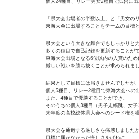
個人24種目、リレー男女2種目で試合に
「県大会出場者の半数以上」と「男女のリ
東海大会に出場することをチームの目標
県大会という大きな舞台でもしっかりと
多くの種目で自己記録を更新することが
東海大会出場となる6位以内の入賞のため
厳しい戦いを勝ち抜くことが求められま
結果として目標には届きませんでしたが
個人5種目、リレー2種目で東海大会への
また、4種目で優勝することができ、
そのうちの個人3種目（男子走幅跳、女子10
来年度の高校総体県大会へのシード権を
県大会を通過する厳しさを痛感しました
目標に届かなかった悔しさをばねに、