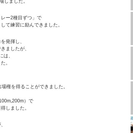
出場しました。
レー2種目ずつ」で
として練習に励んできました。
力を発揮し、
できましたが、
には、
した。
、
出場権を得ることができました。
0m,200m）で
獲得しました。
が、