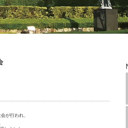
会
、
大会が行われ、
、